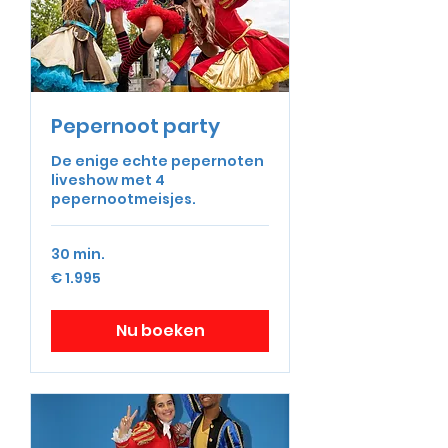
Pepernoot party
De enige echte pepernoten
liveshow met 4
pepernootmeisjes.
30 min.
1.995
€ 1.995
euro
Nu boeken