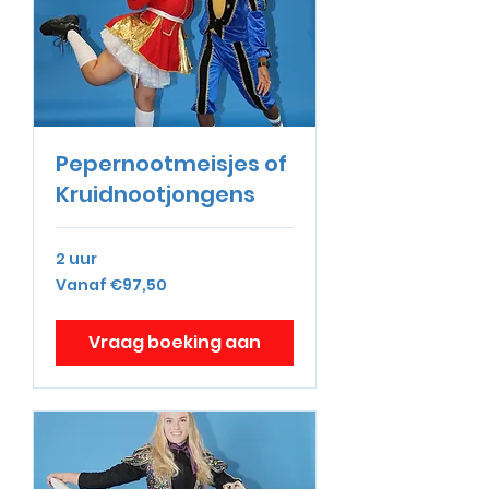
Pepernootmeisjes of
Kruidnootjongens
2 uur
Vanaf
Vanaf €97,50
€97,50
Vraag boeking aan