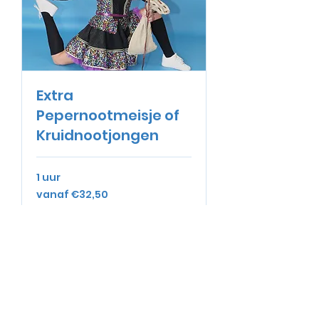
Extra
Pepernootmeisje of
Kruidnootjongen
1 uur
vanaf
vanaf €32,50
€32,50
Nu boeken