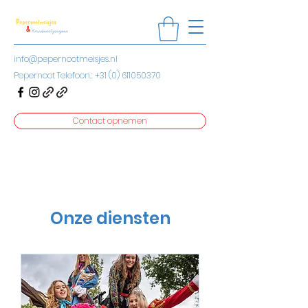
info@pepernootmeisjes.nl
Pepernoot Telefoon.:
+31 (0) 611050370
Contact opnemen
Onze diensten