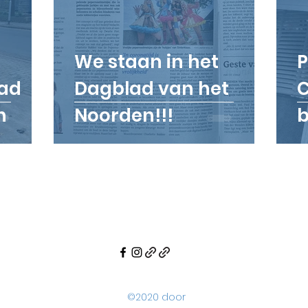
We staan in het
P
lad
Dagblad van het
C
n
Noorden!!!
b
s
W
©2020 door