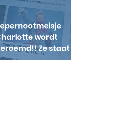
epernootmeisje
harlotte wordt
eroemd!! Ze staat in
upergroot in het
esterkwartier