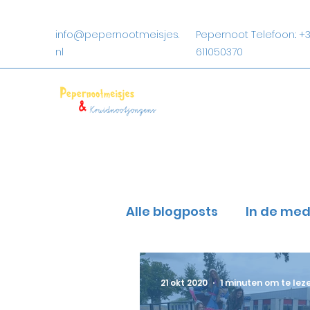
info@pepernootmeisjes.
Pepernoot Telefoon.: +3
nl
611050370
Alle blogposts
In de med
21 okt 2020
1 minuten om te lez