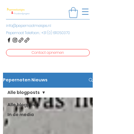
info@pepernootmeisjes.nl
Pepernoot Telefoon.:
+31 (0) 611050370
Contact opnemen
Pepernoten Nieuws
Alle blogposts
Alle blogposts
In de media